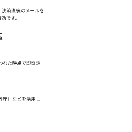
。決済直後のメールを
有効です。
応
われた時点で即電話
者庁）などを活用し