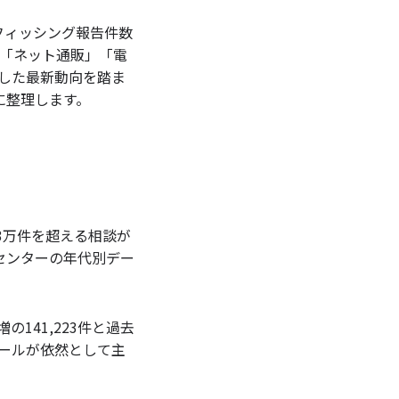
フィッシング報告件数
も「ネット通販」「電
した最新動向を踏ま
に整理します。
3万件を超える相談が
センターの年代別デー
の141,223件と過去
メールが依然として主