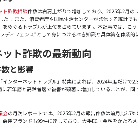
ット詐欺相談
件数は右肩上がりで増加しており、2025年2月の
ました 。また、消費者庁や国民生活センターが発信する統計で
」をめぐるトラブルが上位を占めています 。本記事では、こう
ルフディフェンス”として身につけるべき知識と具体策を体系的
ネット詐欺の最新動向
件数と影響
「インターネットトラブル」特集によれば、2024年度だけで2.
特に若年層と高齢者層で被害が顕著に増加していることが、同
。
議会
の月次レポートでは、2025年2月の報告件数は前月比3.7％増
。悪用ブランドも99件に達しており、大手EC・金融をかたる