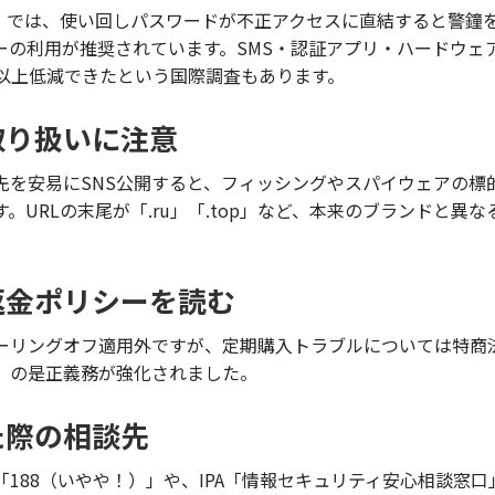
」
では、使い回しパスワードが不正アクセスに直結すると警鐘
ーの利用が推奨されています。SMS・認証アプリ・ハードウェ
％以上低減できたという国際調査もあります。
取り扱いに注意
先を安易にSNS公開すると、フィッシングやスパイウェアの標
。URLの末尾が「.ru」「.top」など、本来のブランドと異な
返金ポリシーを読む
ーリングオフ適用外ですが、定期購入トラブルについては特商法
」の是正義務が強化されました。
た際の相談先
188（いやや！）」や、IPA「情報セキュリティ安心相談窓