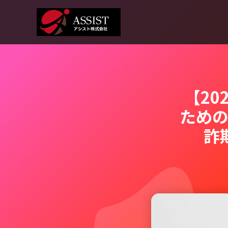
【2
ため
詐