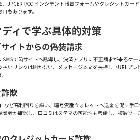
、JPCERT/CC インシデント報告フォームやクレジットカー
窓口もあります。
タディで学ぶ具体的対策
グサイトからの偽装請求
たSMSで偽サイトへ誘導し、決済アプリに不正請求が来るケー
支払いリンクは開かない、メッセージ本文を長押し→URLプレ
す。
資詐欺
0％」など高利回りを謳い、暗号資産ウォレットへ送金を促す手
録業者か確認し、口コミはステマの可能性も考慮し、複数ソー
でのクレジットカード詐欺