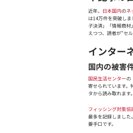
近年、
日本国内
の
ネ
は14万件を突破し
子決済」「情報商材
えつつ、読者が“セ
インター
国内の被害
国民生活センター
の
寄せられています。
タから読み取れます
フィッシング対策協
最多を記録しました
要手口です。