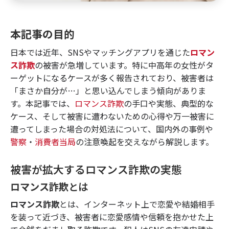
本記事の目的
日本では近年、SNSやマッチングアプリを通じた
ロマン
ス詐欺
の被害が急増しています。特に中高年の女性がタ
ーゲットになるケースが多く報告されており、被害者は
「まさか自分が…」と思い込んでしまう傾向がありま
す。本記事では、
ロマンス詐欺
の手口や実態、典型的な
ケース、そして被害に遭わないための心得や万一被害に
遭ってしまった場合の対処法について、国内外の事例や
警察
・
消費者当局
の注意喚起を交えながら解説します。
被害が拡大するロマンス詐欺の実態
ロマンス詐欺
とは
ロマンス詐欺
とは、インターネット上で恋愛や結婚相手
を装って近づき、被害者に恋愛感情や信頼を抱かせた上