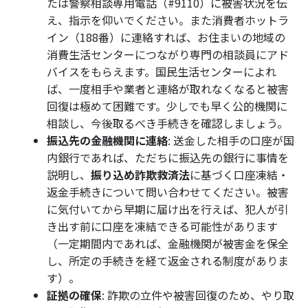
たは警察相談専用電話（#9110）に被害状況を伝
え、指示を仰いでください。また消費者ホットラ
イン（188番）に連絡すれば、お住まいの地域の
消費生活センターにつながり専門の相談員にアド
バイスをもらえます。国民生活センターによれ
ば、一度相手や業者と連絡が取れなくなると被害
回復は極めて困難です。少しでも早く公的機関に
相談し、今後取るべき手続きを確認しましょう。
振込先の金融機関に連絡
: 送金した相手の口座が国
内銀行であれば、ただちに振込先の銀行に事情を
説明し、
振り込め詐欺救済法
に基づく口座凍結・
返金手続きについて問い合わせてください。被害
に気付いてから早期に届け出を行えば、犯人が引
き出す前に口座を凍結できる可能性があります
（一定期間内であれば、金融機関が被害金を保全
し、所定の手続きを経て返金される制度がありま
す）。
証拠の確保
: 詐欺の立件や被害回復のため、やり取