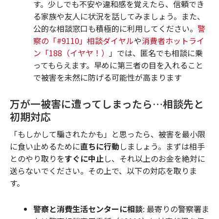
す。少しでも不安や違和感を覚えたら、信頼でき
る家族や友人に状況を話してみましょう。また、
公的な相談窓口も積極的に利用してください。
警
察の「#9110」相談ダイヤル
や
消費者ホットライ
ン「188（イヤヤ！）
」では、匿名でも相談に乗
ってもらえます。早めに第三者の目を入れること
で被害を未然に防げる可能性が高まります
万が一被害に遭ってしまったら…相談先と
初期対応
「もしかして騙されたかも」と思ったら、被害を最小限
に食い止めるために
直ちに行動
しましょう。まずは相手
とのやり取りを
すぐに中止
し、それ以上のお金を絶対に
送らないでください。その上で、以下の対応を取りま
す。
警察と消費生活センターに相談
: 最寄りの警察署ま