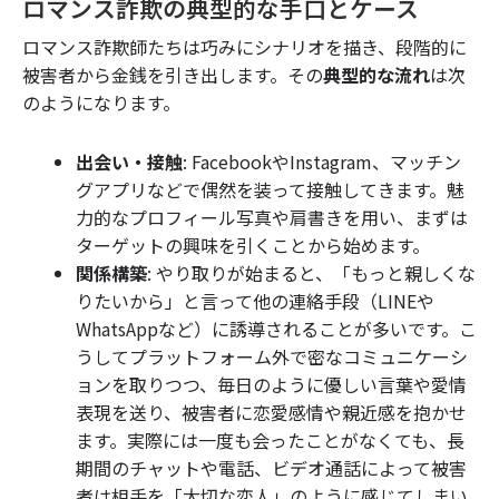
ロマンス詐欺の典型的な手口とケース
ロマンス詐欺師たちは巧みにシナリオを描き、段階的に
被害者から金銭を引き出します。その
典型的な流れ
は次
のようになります。
出会い・接触
: FacebookやInstagram、マッチン
グアプリなどで偶然を装って接触してきます。魅
力的なプロフィール写真や肩書きを用い、まずは
ターゲットの興味を引くことから始めます。
関係構築
: やり取りが始まると、「もっと親しくな
りたいから」と言って他の連絡手段（LINEや
WhatsAppなど）に誘導されることが多いです。こ
うしてプラットフォーム外で密なコミュニケーシ
ョンを取りつつ、毎日のように優しい言葉や愛情
表現を送り、被害者に恋愛感情や親近感を抱かせ
ます。実際には一度も会ったことがなくても、長
期間のチャットや電話、ビデオ通話によって被害
者は相手を「大切な恋人」のように感じてしまい