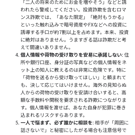
「二人の将来のためにお金を増やそう」などと誘
われたら警戒してください。投資詐欺を含むロマ
ンス詐欺では、「あなた限定」「絶対もうかる」
といった触れ込みで暗号資産やFXなどへの投資に
誘導する手口が約7割以上を占めます。本来、投資
に絶対はありません。うますぎる話は詐欺だと考
えて間違いありません。
個人情報や荷物の受け取りを安易に承諾しない
: 住
所や銀行口座、身分証の写真などの個人情報をネ
ット上の知人に教えるのは非常に危険です。特に
「荷物を送るから受け取ってほしい」と頼まれて
も、決して応じてはいけません。海外の見知らぬ
人からの荷物の受け取りを安請け合いすると、高
額な手数料や関税を要求される詐欺につながりま
す。個人情報を渡せば、あなた自身が犯罪に巻き
込まれるリスクすらあります。
一人で悩まず、必ず誰かに相談を
: 相手が「周囲に
話さないで」と秘密にしたがる場合も注意信号で