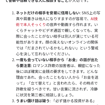
て警察や信頼できる人に相談すること
が大切です。
ネットだけの相手を安易に信用しない
: SNS上の写
真や肩書きは他人になりすますのが容易で、
AI技
術で本人そっくり
の音声や動画すら作れます。い
くらチャットやビデオ通話で親しくなっても、実
際に会ったことがない相手は別人が演じている可
能性があります。顔の見えないオンラインの関係
では「だまされているかもしれない」という警戒
心を決して忘れないでください。
一度も会っていない相手から
「
お金
」
の話が出た
ら要注意
: ロマンス詐欺の加害者は、親密になった
後にほぼ確実に金銭の要求をしてきます。どんな
理由であれ、会ったこともない人から「お金を送
って」「立て替えて」と言われたら、その時点で
詐欺を疑うべきです。甘い言葉に流されず、冷静
に状況を第三者に相談しましょう。
うまい儲け話は疑う
: 「必ず儲かる投資がある」