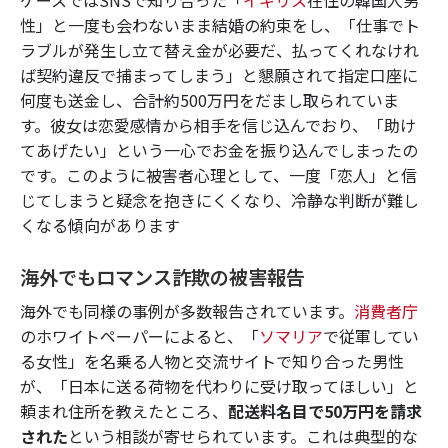
ケースではSNSで知り合った「
イギリス
在住の韓国人男
性」と一度も会わないまま結婚の約束をし、「仕事でト
ラブルが発生し立て替え金が必要だ、払ってくれなけれ
ば契約違反で捕まってしまう」と懇願されて指定口座に
何度も送金し、合計約500万円をだまし取られていま
す。彼女は恋愛感情から相手を信じ込んでおり、「助け
てあげたい」という一心でお金を振り込んでしまったの
です。このように被害者心理として、一度「恋人」と信
じてしまうと疑念を抱きにくくなり、冷静な判断が難し
くなる傾向があります
海外でもロマンス詐欺の被害報告
海外でも同様の事例が多数報告されています。
消費者庁
のホワイトペーパーによると、「
ソマリア
で従軍してい
る女性」を名乗る人物と交流サイトで知り合った男性
が、「日本に送る荷物を代わりに受け取ってほしい」と
頼まれ住所を教えたところ、
配送料名目で50万円を請求
された
という相談が寄せられています。これは典型的な