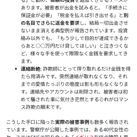
あります。被害者が出金を試みると、「手続きに
保証金が必要」「税金を払えば引き出せる」と
別
の名目でさらに送金を要求
し、結局一切出金させ
ないまま消える典型例が報告されています。投資
絡み以外でも、「もう少しで目的が達成できるか
らあと○○万円だけ貸してほしい」と泣きつくな
ど、様々な手を使って際限なく金銭を要求してき
ます。
連絡断絶
: 詐欺師にとって搾り取れるだけ金銭を得
たら用済みです。突然連絡が取れなくなり、それ
までの愛情たっぷりの態度は影も形もなくなりま
す。連絡先やアカウントは削除され、被害者は初
めて騙された事に気付き茫然とする――これがロマン
ス詐欺の顛末です。
こうした手口に陥った
実際の被害事例
も数多く報告され
ています。警察庁が公開した事例では、ある40代女性の