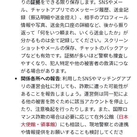
りの
証拠
をできる限り保存します。SNSやメー
ル、チャットアプリでのメッセージ履歴、送金記
録（振込明細や送金控え）、相手のプロフィール
情報や写真、送金先口座の詳細など、後から振り
返って「何をいつ頼まれ、いくら送金したか」が
分かるものは全て記録してください。スクリーン
ショットやメールの保存、チャットのバックアッ
プなども有効です。証拠が多いほど警察も捜査し
やすくなり、犯人特定や他の被害者の救済につな
がる場合があります。
関係各所への報告
: 利用したSNSやマッチングアプ
リの運営会社に対しても、詐欺に遭った可能性が
あることを報告しましょう。運営側は同一犯によ
る他の被害を防ぐために該当アカウントを停止し
たり、注意喚起を行ったりします。また、国際ロ
マンス詐欺の場合は必要に応じて在外公館（
日本
大使館・領事館
）にも相談し、現地警察との連携
や情報提供をお願いすることも検討してくださ