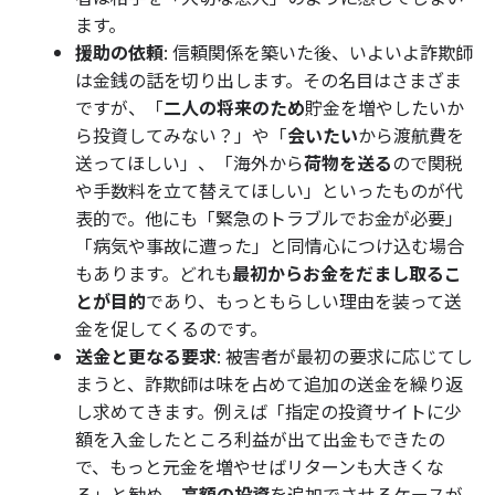
ます。
援助の依頼
: 信頼関係を築いた後、いよいよ詐欺師
は金銭の話を切り出します。その名目はさまざま
ですが、「
二人の将来のため
貯金を増やしたいか
ら投資してみない？」や「
会いたい
から渡航費を
送ってほしい」、「海外から
荷物を送る
ので関税
や手数料を立て替えてほしい」といったものが代
表的で。他にも「緊急のトラブルでお金が必要」
「病気や事故に遭った」と同情心につけ込む場合
もあります。どれも
最初からお金をだまし取るこ
とが目的
であり、もっともらしい理由を装って送
金を促してくるのです。
送金と更なる要求
: 被害者が最初の要求に応じてし
まうと、詐欺師は味を占めて追加の送金を繰り返
し求めてきます。例えば「指定の投資サイトに少
額を入金したところ利益が出て出金もできたの
で、もっと元金を増やせばリターンも大きくな
る」と勧め、
高額の投資
を追加でさせるケースが