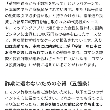
「荷物を送るから手数料を払って」というパターンで、
日本国内でも注意喚起がされています。また「暗号資産
の短期取引で必ず儲かる」と持ちかけられ、指示通り投
資した結果700万円を騙し取られた40代男性のケース
や、マッチングアプリで知り合った女性に誘われて副業
ビジネスに出資し3,300万円もの被害を出したケースな
ど、男女問わず様々なケースが報告されています。
入り
口は恋愛でも、実際には約8割以上が「投資」を口実に
お金をだまし取られている
との統計もあり、ロマンス詐
欺と投資詐欺が組み合わさった手口（いわゆる「ロマン
ス投資詐欺」）が特に増えていることがわかります。
詐欺に遭わないための心得（五箇条）
ロマンス詐欺の被害に遭わないために、以下の五つのポ
イントを心に留めてください。どれか一つでも当てはま
る状況になったら、
お金を振り込む前に必ず立ち止まっ