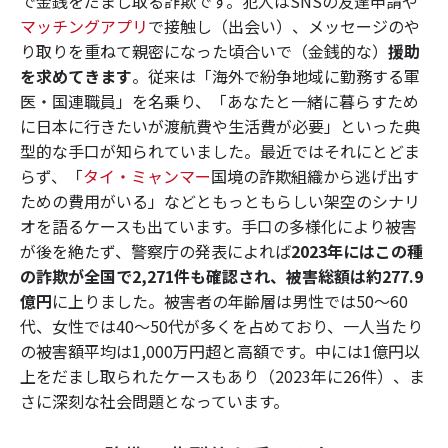
で金銭をだまし取る詐欺です。犯人はSNSの友達申請や
マッチングアプリ
で接触し（出会い）、メッセージのや
り取りを重ねて親密になった頃合いで（金銭的な）
援助
を求めてきます
。従来は「海外で紛争地域に勤務する軍
医・国連職員」を名乗り、「あなたと一緒に暮らすため
に日本に行きたいが渡航費や生活費が必要」といった典
型的な手口が知られていました。最近ではそれにとどま
らず、「
タイ・ミャンマー
国境の詐欺組織から逃げ出す
ための費用がいる」などともっともらしい架空のシナリ
オを語るケースも出ています。手口の多様化により被害
が後を絶たず、警察庁の発表によれば
2023年にはこの種
の詐欺が全国で2,271件も確認され、被害総額は約277.9
億円
に上りました。被害者の年齢層は男性では50～60
代、女性では40～50代が多くを占めており、一人当たり
の被害額平均は1,000万円超と高額です。中には1億円以
上をだまし取られたケースもあり（2023年に26件）、ま
さに深刻な社会問題となっています。